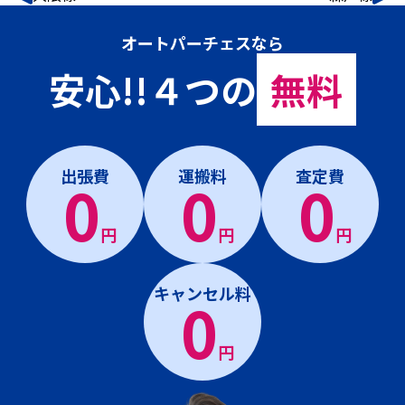
オートパーチェスなら
安心!!４つの
無料
出張費
運搬料
査定費
0
0
0
円
円
円
キャンセル料
0
円