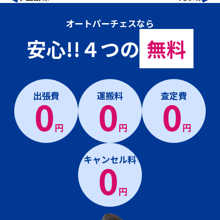
オートパーチェスなら
安心!!４つの
無料
出張費
運搬料
査定費
0
0
0
円
円
円
キャンセル料
0
円