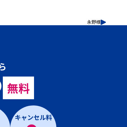
永野様
ら
の
無料
キャンセル料