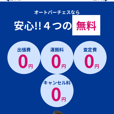
オートパーチェスなら
安心!!４つの
無料
出張費
運搬料
査定費
0
0
0
円
円
円
キャンセル料
0
円