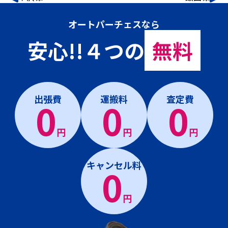
オートパーチェスなら
安心!!４つの
無料
出張費
運搬料
査定費
0
0
0
円
円
円
キャンセル料
0
円