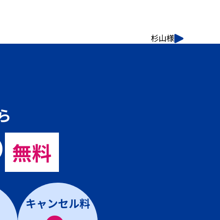
杉山様
ら
の
無料
キャンセル料