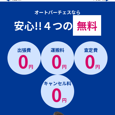
オートパーチェスなら
安心!!４つの
無料
出張費
運搬料
査定費
0
0
0
円
円
円
キャンセル料
0
円