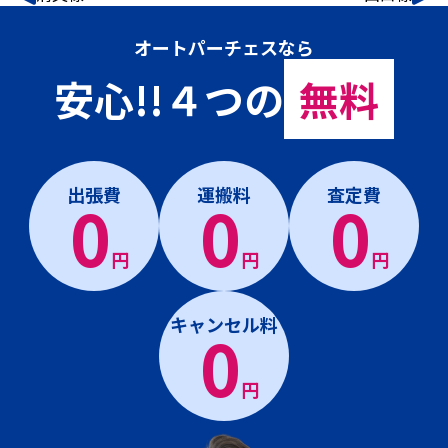
オートパーチェスなら
安心!!４つの
無料
出張費
運搬料
査定費
0
0
0
円
円
円
キャンセル料
0
円