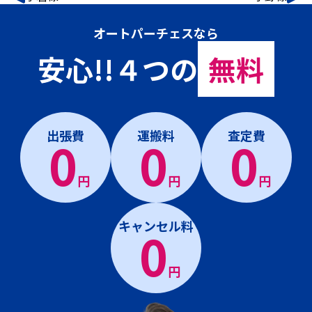
オートパーチェスなら
安心!!４つの
無料
出張費
運搬料
査定費
0
0
0
円
円
円
キャンセル料
0
円