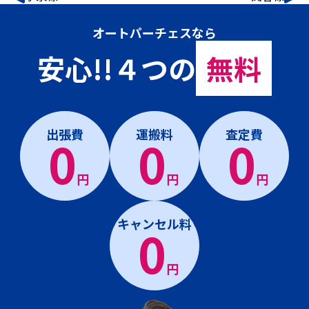
オートパーチェスなら
安心!!４つの
無料
出張費
運搬料
査定費
0
0
0
円
円
円
キャンセル料
0
円