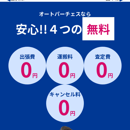
オートパーチェスなら
安心!!４つの
無料
出張費
運搬料
査定費
0
0
0
円
円
円
キャンセル料
0
円