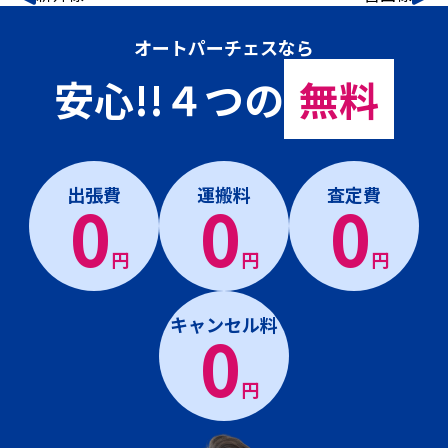
オートパーチェスなら
安心!!４つの
無料
出張費
運搬料
査定費
0
0
0
円
円
円
キャンセル料
0
円