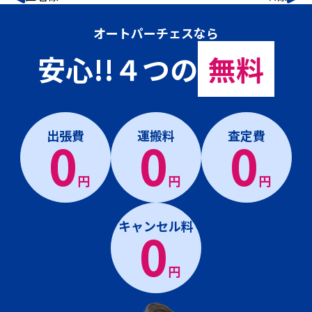
オートパーチェスなら
安心!!４つの
無料
出張費
運搬料
査定費
0
0
0
円
円
円
キャンセル料
0
円