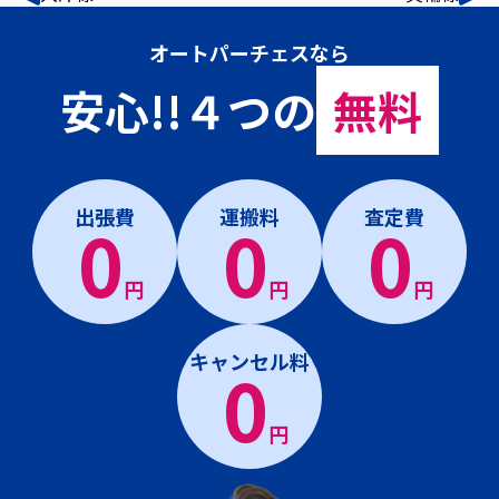
オートパーチェスなら
安心!!４つの
無料
出張費
運搬料
査定費
0
0
0
円
円
円
キャンセル料
0
円