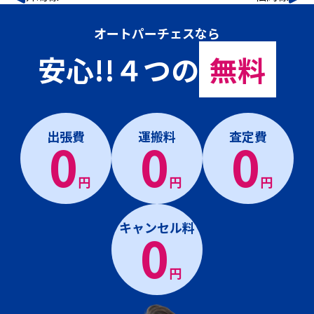
オートパーチェスなら
安心!!４つの
無料
出張費
運搬料
査定費
0
0
0
円
円
円
キャンセル料
0
円