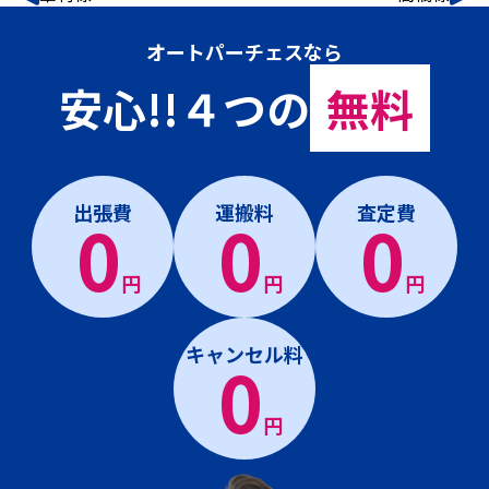
オートパーチェスなら
安心!!４つの
無料
出張費
運搬料
査定費
0
0
0
円
円
円
キャンセル料
0
円