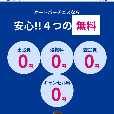
オートパーチェスなら
安心!!４つの
無料
出張費
運搬料
査定費
0
0
0
円
円
円
キャンセル料
0
円