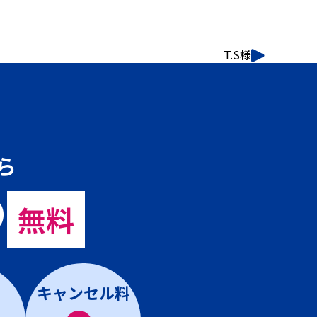
T.S様
ら
の
無料
キャンセル料