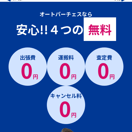
オートパーチェスなら
安心!!４つの
無料
出張費
運搬料
査定費
0
0
0
円
円
円
キャンセル料
0
円