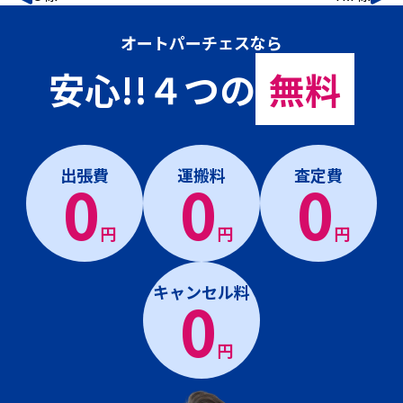
オートパーチェスなら
安心!!４つの
無料
出張費
運搬料
査定費
0
0
0
円
円
円
キャンセル料
0
円