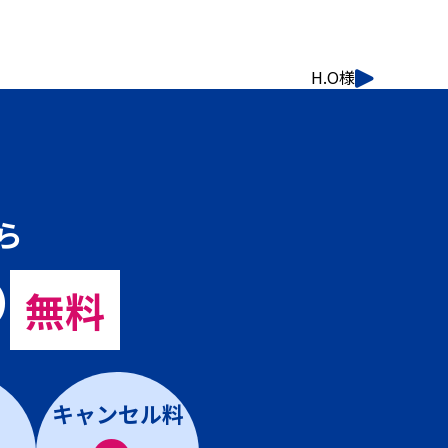
H.O様
ら
の
無料
キャンセル料