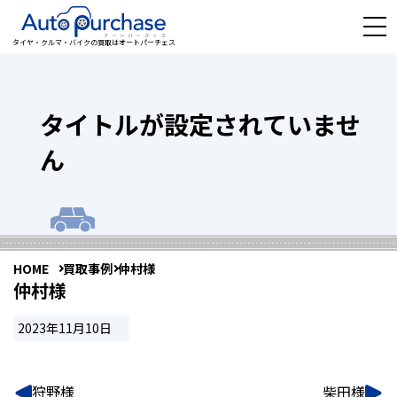
タイヤ・クルマ・バイクの買取はオートパーチェス
タイトルが設定されていませ
ん
HOME
買取事例
仲村様
仲村様
2023年11月10日
狩野様
柴田様