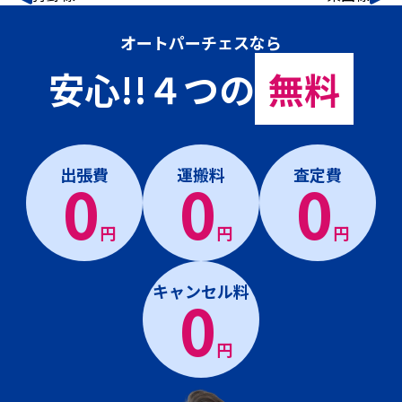
オートパーチェスなら
安心!!４つの
無料
出張費
運搬料
査定費
0
0
0
円
円
円
キャンセル料
0
円