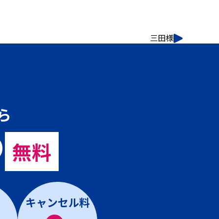
三田様
ら
の
無料
キャンセル料