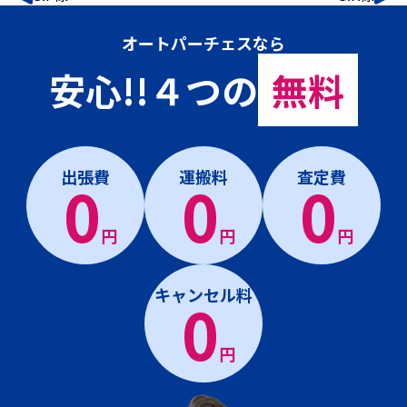
オートパーチェスなら
安心!!４つの
無料
出張費
運搬料
査定費
0
0
0
円
円
円
キャンセル料
0
円