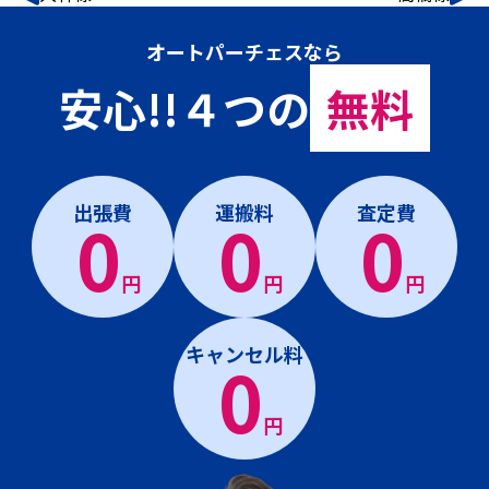
オートパーチェスなら
安心!!４つの
無料
出張費
運搬料
査定費
0
0
0
円
円
円
キャンセル料
0
円