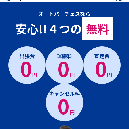
オートパーチェスなら
安心!!４つの
無料
出張費
運搬料
査定費
0
0
0
円
円
円
キャンセル料
0
円