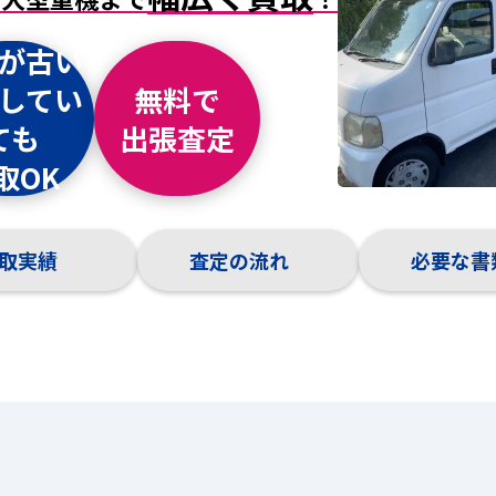
が
古い
してい
無料
で
ても
出張査定
取OK
取実績
査定の流れ
必要な書