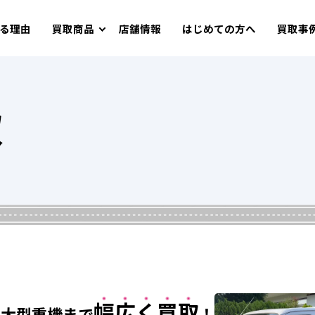
る理由
買取商品
店舗情報
はじめての方へ
買取事
取
幅広く買取
ら大型重機まで
！