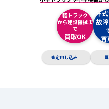
年式
軽トラック
故障
から
建設機械
ま
で
買取OK
買
査定申し込み
買