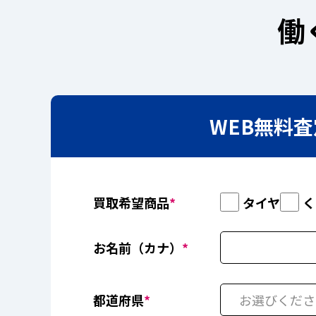
働
WEB無料
買取希望商品
*
タイヤ
く
お名前（カナ）
*
都道府県
*