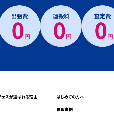
出張費
運搬料
査定費
0
0
0
円
円
円
チェスが選ばれる理由
はじめての方へ
買取事例