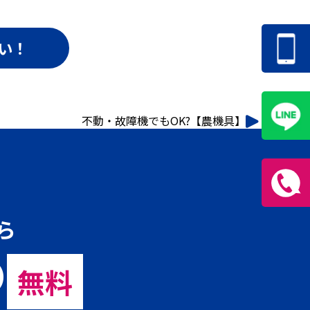
い！
不動・故障機でもOK?【農機具】
ら
の
無料