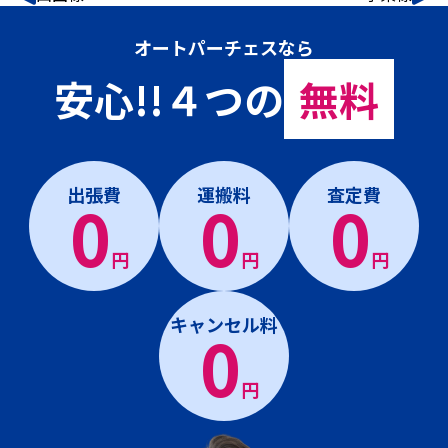
オートパーチェスなら
安心!!４つの
無料
出張費
運搬料
査定費
0
0
0
円
円
円
キャンセル料
0
円