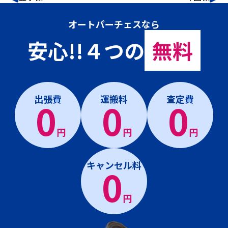
オートパーチェスなら
安心!!４つの
無料
出張費
運搬料
査定費
0
0
0
円
円
円
キャンセル料
0
円